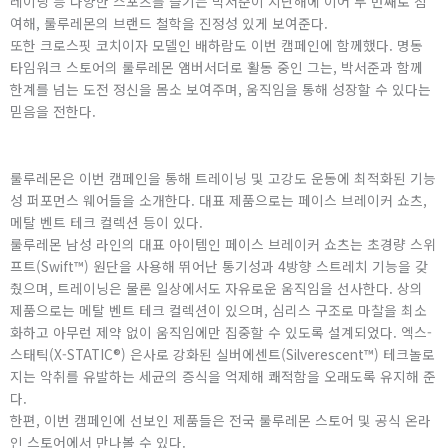
레이닝 등 다양한 스포츠를 즐기는 박서준이 지난해에 이어 두 번째로 참
여해, 룰루레몬의 브랜드 철학을 진정성 있게 보여준다.
또한 크로스핏 코치이자 모델인 배하람도 이번 캠페인에 함께했다. 명동
타임워크 스토어의 룰루레몬 앰버서더로 활동 중인 그는, 박서준과 함께
한계를 넘는 도전 정신을 몸소 보여주며, 움직임을 통해 성장할 수 있다는
믿음을 전한다.
룰루레몬은 이번 캠페인을 통해 트레이닝 및 고강도 운동에 최적화된 기능
성 퍼포먼스 웨어들을 소개한다. 대표 제품으로는 페이스 브레이커 쇼츠,
메탈 벤트 테크 컬렉션 등이 있다.
룰루레몬 남성 라인의 대표 아이템인 페이스 브레이커 쇼츠는 초경량 스위
프트(Swift™) 원단을 사용해 뛰어난 통기성과 4방향 스트레치 기능을 갖
췄으며, 트레이닝은 물론 일상에서도 자유로운 움직임을 선사한다. 상의
제품으로는 메탈 벤트 테크 컬렉션이 있으며, 심리스 구조로 마찰을 최소
화하고 아무런 제약 없이 움직임에만 집중할 수 있도록 설계되었다. 엑스-
스태틱(X-STATIC®) 은사로 강화된 실버에센트(Silverescent™) 테크놀로
지는 악취를 유발하는 세균의 증식을 억제해 쾌적함을 오래도록 유지해 준
다.
한편, 이번 캠페인에 선보인 제품들은 전국 룰루레몬 스토어 및 공식 온라
인 스토어에서 만나볼 수 있다.