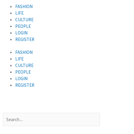
콘
FASHION
텐
LIFE
츠
CULTURE
로
PEOPLE
건
LOGIN
너
REGISTER
뛰
기
FASHION
LIFE
CULTURE
PEOPLE
LOGIN
REGISTER
Search