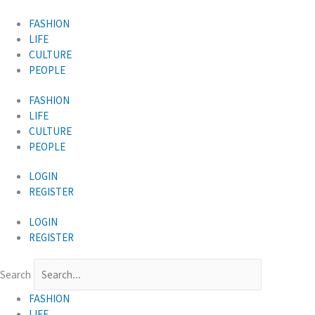
콘
텐
FASHION
츠
LIFE
로
CULTURE
건
PEOPLE
너
FASHION
뛰
LIFE
기
CULTURE
PEOPLE
LOGIN
REGISTER
LOGIN
REGISTER
Search
FASHION
LIFE