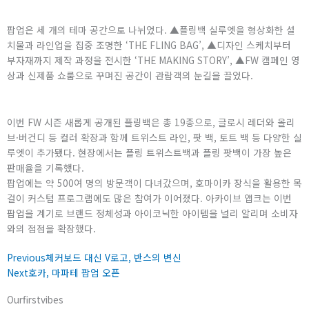
팝업은 세 개의 테마 공간으로 나뉘었다. ▲플링백 실루엣을 형상화한 설
치물과 라인업을 집중 조명한 ‘THE FLING BAG’, ▲디자인 스케치부터
부자재까지 제작 과정을 전시한 ‘THE MAKING STORY’, ▲FW 캠페인 영
상과 신제품 쇼룸으로 꾸며진 공간이 관람객의 눈길을 끌었다.
이번 FW 시즌 새롭게 공개된 플링백은 총 19종으로, 글로시 레더와 올리
브·버건디 등 컬러 확장과 함께 트위스트 라인, 팟 백, 토트 백 등 다양한 실
루엣이 추가됐다. 현장에서는 플링 트위스트백과 플링 팟백이 가장 높은
판매율을 기록했다.
팝업에는 약 500여 명의 방문객이 다녀갔으며, 호마이카 장식을 활용한 목
걸이 커스텀 프로그램에도 많은 참여가 이어졌다. 아카이브 앱크는 이번
팝업을 계기로 브랜드 정체성과 아이코닉한 아이템을 널리 알리며 소비자
와의 접점을 확장했다.
Prev
Next
Previous
체커보드 대신 V로고, 반스의 변신
Next
호카, 마파테 팝업 오픈
Ourfirstvibes