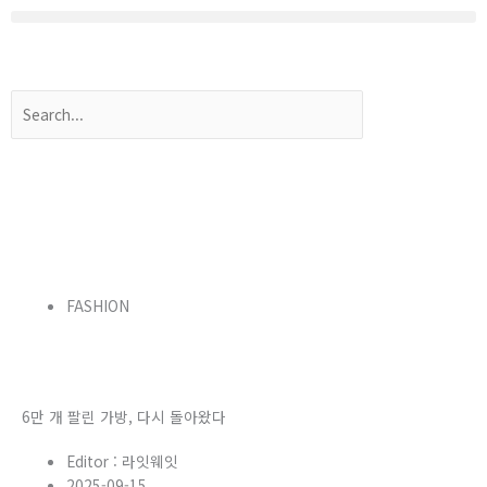
콘
텐
츠
로
Search
건
너
뛰
기
FASHION
6만 개 팔린 가방, 다시 돌아왔다
Editor :
라잇웨잇
2025-09-15