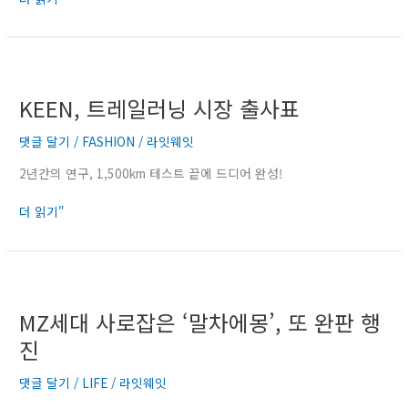
담
한
실
KEEN,
험
트
KEEN, 트레일러닝 시장 출사표
레
일
댓글 달기
/
FASHION
/
라잇웨잇
러
닝
2년간의 연구, 1,500km 테스트 끝에 드디어 완성!
시
장
더 읽기"
출
사
표
MZ
세
MZ세대 사로잡은 ‘말차에몽’, 또 완판 행
대
사
진
로
잡
댓글 달기
/
LIFE
/
라잇웨잇
은