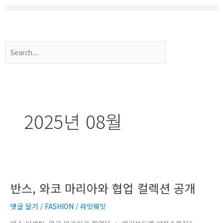
콘
텐
츠
로
Search
건
너
뛰
기
2025년 08월
반
스,
반스, 와코 마리아와 협업 컬렉션 공개
와
코
댓글 달기
/
FASHION
/
라잇웨잇
마
리