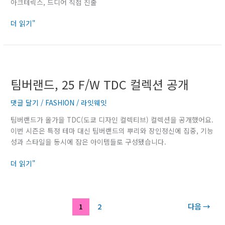
아크테릭스, 드디어 직접 진출
419
억
더 읽기"
원
에
인
수
팀
버
팀버랜드, 25 F/W TDC 컬렉션 공개
랜
드,
댓글 달기
/
FASHION
/
라잇웨잇
25
F/W
팀버랜드가 올가을 TDC(도쿄 디자인 컬렉티브) 컬렉션을 공개했어요.
TDC
이번 시즌은 특정 테마 대신 팀버랜드의 뿌리와 장인정신에 집중, 기능
컬
성과 스타일을 동시에 잡은 아이템들로 구성됐습니다.
렉
션
더 읽기"
공
개
1
2
다음
→