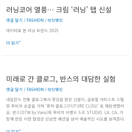
젝
닝
러닝코어 열풍… 크림 ‘러닝’ 탭 신설
트
코
전
어
댓글 달기
/
FASHION
/
라잇웨잇
개
열
풍…
데이터로 본 러닝 트렌드 2025
크
림
더 읽기"
‘러
닝’
탭
미
신
래
설
미래로 간 클로그, 반스의 대담한 실험
로
간
댓글 달기
/
FASHION
/
라잇웨잇
클
로
네덜란드 전통 클로그에서 영감을 받은 신발이, 글로벌 아티스트 스털
그,
링 루비의 손끝을 거쳐 ‘퓨쳐 클로그(FUTURE CLOG)’ 로 재탄생했어
반
요. 반스(OTW by Vans)와 루비의 브랜드 S.R. STUDIO. LA. CA. 가
스
함께 만든 이번 협업은 단순한 패션을 넘어 예술적인 시도를 보여준다.
의
대
더 읽기"