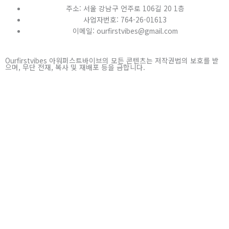
주소: 서울 강남구 언주로 106길 20 1층
사업자번호: 764-26-01613
이메일: ourfirstvibes@gmail.com
Ourfirstvibes 아워퍼스트바이브의 모든 콘텐츠는 저작권법의 보호를 받
으며, 무단 전재, 복사 및 재배포 등을 금합니다.
I
Y
n
o
s
u
t
t
a
u
g
b