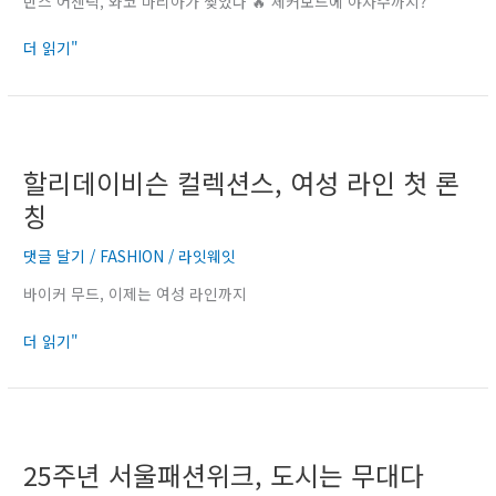
반스 어센틱, 와코 마리아가 찢었다 🔥 체커보드에 야자수까지?
아
와
더 읽기"
협
업
컬
할
렉
리
션
할리데이비슨 컬렉션스, 여성 라인 첫 론
데
공
이
칭
개
비
슨
댓글 달기
/
FASHION
/
라잇웨잇
컬
바이커 무드, 이제는 여성 라인까지
렉
션
더 읽기"
스,
여
성
라
25
인
주
25주년 서울패션위크, 도시는 무대다
첫
년
론
서