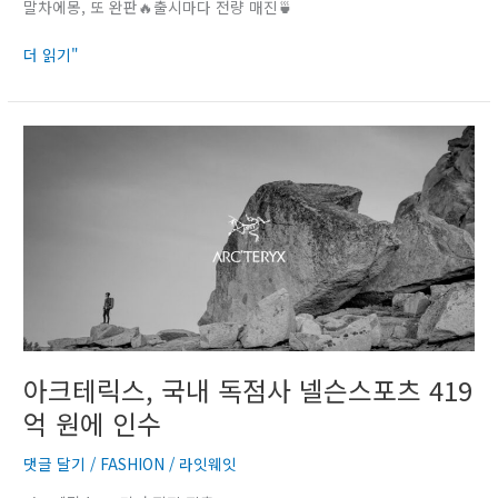
말차에몽, 또 완판🔥출시마다 전량 매진🍵
‘말
차
더 읽기"
에
몽’,
또
완
아
판
크
행
테
진
릭
스,
국
내
독
점
사
넬
아크테릭스, 국내 독점사 넬슨스포츠 419
슨
억 원에 인수
스
포
댓글 달기
/
FASHION
/
라잇웨잇
츠