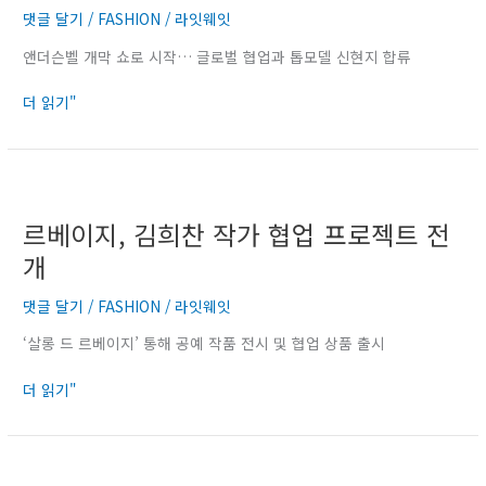
댓글 달기
/
FASHION
/
라잇웨잇
칭
울
패
앤더슨벨 개막 쇼로 시작… 글로벌 협업과 톱모델 신현지 합류
션
위
더 읽기"
크,
도
시
르
는
베
무
르베이지, 김희찬 작가 협업 프로젝트 전
이
대
지,
개
다
김
희
댓글 달기
/
FASHION
/
라잇웨잇
찬
‘살롱 드 르베이지’ 통해 공예 작품 전시 및 협업 상품 출시
작
가
더 읽기"
협
업
프
로
러